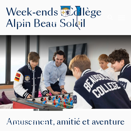
Week-ends | Collège
EN
FR
Alpin Beau Soleil
Week-ends
Amusement, amitié et aventure