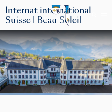
Internat international
EN
FR
Suisse | Beau Soleil